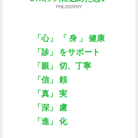
PHILOSOPHY
「心」 「 身 」 健康
「診」 をサポート
「親」 切、丁寧
「信」 頼
「真」 実
「深」 慮
「進」 化